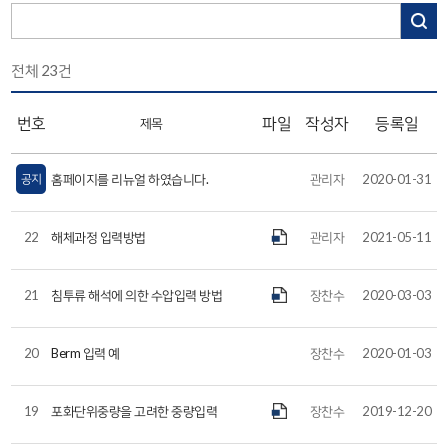
전체
23
건
번호
파일
작성자
등록일
제목
공지
홈페이지를 리뉴얼 하였습니다.
관리자
2020-01-31
22
해체과정 입력방법
관리자
2021-05-11
21
침투류 해석에 의한 수압입력 방법
장찬수
2020-03-03
20
Berm 입력 예
장찬수
2020-01-03
19
포화단위중량을 고려한 중량입력
장찬수
2019-12-20