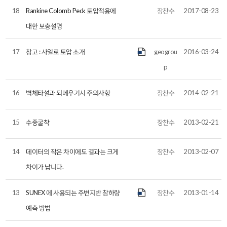
18
Rankine Colomb Peck 토압적용에
장찬수
2017-08-23
대한 보충설명
17
참고 : 사일로 토압 소개
geogrou
2016-03-24
p
16
벽체타설과 되메우기시 주의사항
장찬수
2014-02-21
15
수중굴착
장찬수
2013-02-21
14
데이터의 작은 차이에도 결과는 크게
장찬수
2013-02-07
차이가 납니다.
13
SUNEX 에 사용되는 주변지반 참하량
장찬수
2013-01-14
예측 방법