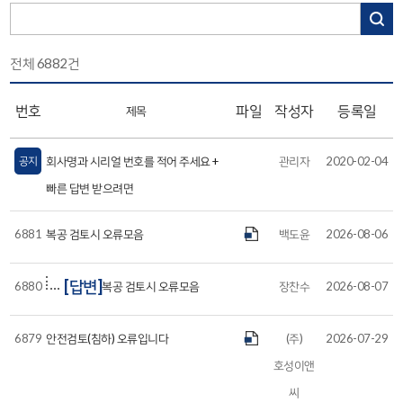
전체
6882
건
번호
파일
작성자
등록일
제목
공지
회사명과 시리얼 번호를 적어 주세요 +
관리자
2020-02-04
빠른 답변 받으려면
6881
복공 검토시 오류모음
백도윤
2026-08-06
[답변]
6880
복공 검토시 오류모음
장찬수
2026-08-07
6879
안전검토(침하) 오류입니다
(주)
2026-07-29
호성이앤
씨