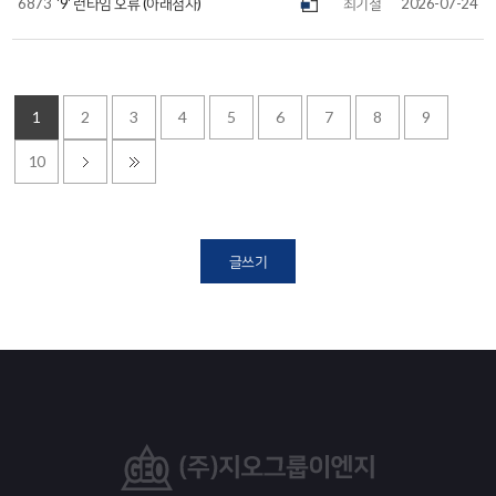
6873
'9' 런타임 오류 (아래첨자)
최기철
2026-07-24
1
2
3
4
5
6
7
8
9
10
글쓰기