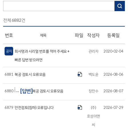
전체
6882
건
번호
파일
작성자
등록일
제목
공지
회사명과 시리얼 번호를 적어 주세요 +
관리자
2020-02-04
빠른 답변 받으려면
6881
복공 검토시 오류모음
백도윤
2026-08-06
[답변]
6880
복공 검토시 오류모음
장찬수
2026-08-07
6879
안전검토(침하) 오류입니다
(주)
2026-07-29
호성이앤
씨