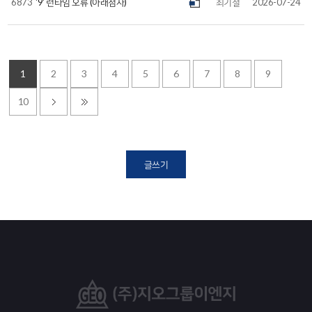
6873
'9' 런타임 오류 (아래첨자)
최기철
2026-07-24
1
2
3
4
5
6
7
8
9
10
글쓰기