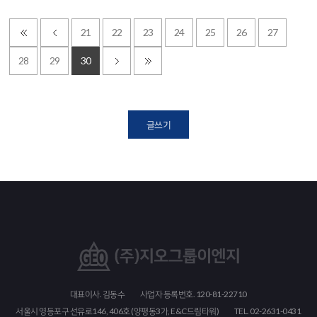
21
22
23
24
25
26
27
28
29
30
글쓰기
대표이사. 김동수
사업자 등록번호. 120-81-22710
서울시 영등포구 선유로146, 406호 (양평동3가, E&C드림타워)
TEL. 02-2631-0431