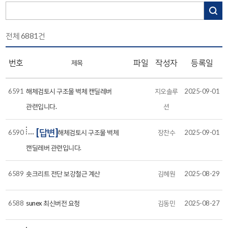
전체
6881
건
번호
파일
작성자
등록일
제목
6591
해체검토시 구조물 벽체 캔딜레버
지오솔루
2025-09-01
관련입니다.
션
[답변]
6590
해체검토시 구조물 벽체
장찬수
2025-09-01
캔딜레버 관련입니다.
6589
숏크리트 전단 보강철근 계산
김혜원
2025-08-29
6588
sunex 최신버전 요청
김동민
2025-08-27