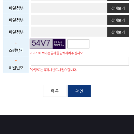
8.1.JPG
파일첨부
찾아보기
삭제
SEC-B_L BH-
파일첨부
찾아보기
2.dat
삭제
파일첨부
찾아보기
*
스팸방지
이미지에 보이는 글자를 입력하여 주십시오.
*
비밀번호
*수정 또는 삭제시 반드시 필요 합니다.
목 록
확 인