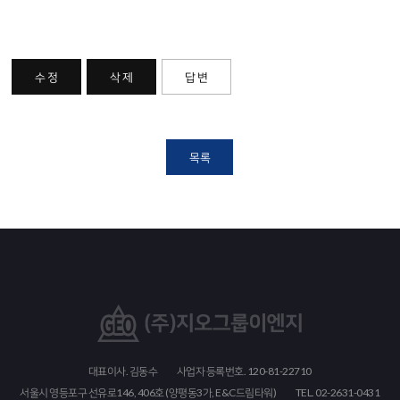
수 정
삭 제
답 변
목록
대표이사. 김동수
사업자 등록번호. 120-81-22710
서울시 영등포구 선유로146, 406호 (양평동3가, E&C드림타워)
TEL. 02-2631-0431