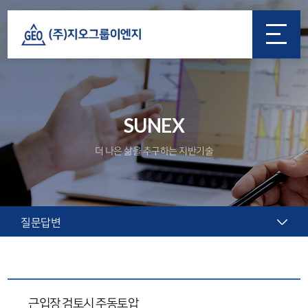
SUNEX
더 나은 삶을 추구하는 지반기술
질문답변
근입장 검토시 주동토압