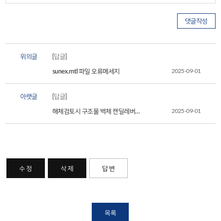
위의글
[답글]
sunex.mtl 파일 오류메세지
2025-09-01
아랫글
[답글]
해체검토시 구조물 벽체 캔딜레버
2025-09-01
관련입니다.
수 정
삭 제
답 변
목록