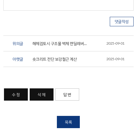
위의글
해체검토시 구조물 벽체 캔딜레버
2025-09-01
관련입니다.
아랫글
숏크리트 전단 보강철근 계산
2025-09-01
수 정
삭 제
답 변
목록