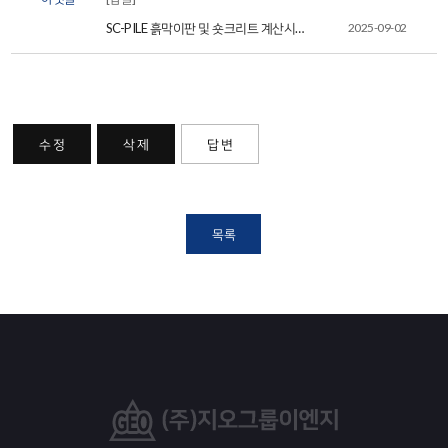
SC-PILE 흙막이판 및 숏크리트 계산시
2025-09-02
플랜지 폭 미인식 관련...
수 정
삭 제
답 변
목록