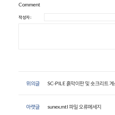
Comment
작성자 :
위의글
SC-PILE 흙막이판 및 숏크리트 
아랫글
sunex.mtl 파일 오류메세지