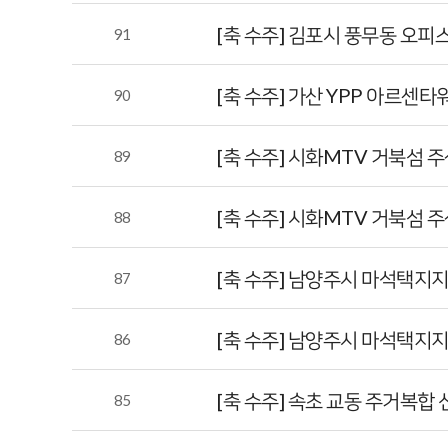
[축 수주] 김포시 풍무동 오피
91
[축 수주] 가산 YPP 아르센
90
[축 수주] 시화MTV 거북섬
89
[축 수주] 시화MTV 거북섬 
88
[축 수주] 남양주시 마석택
87
[축 수주] 남양주시 마석택지
86
[축 수주] 속초 교동 주거복
85