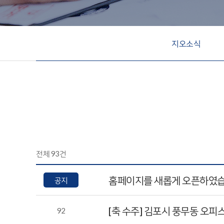
지오소식
전체
93
건
홈페이지를 새롭게 오픈하였습
공지
[축 수주] 김포시 풍무동 오
92