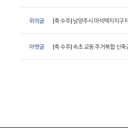
위의글
[축 수주] 남양주시 마석택지지구
아랫글
[축 수주] 속초 교동 주거복합 신