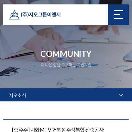
COMMUNITY
더 나은 삶을 추구하는 지반기술
지오소식
[축 수주] 시화MTV 거북섬 주상복합 신축공사