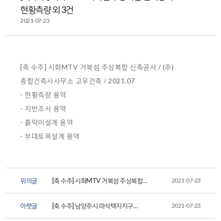
현황측량 외 3건
2021-07-23
[축 수주] 시화MTV 거북섬 주상복합 신축공사 / (주)
종합건축사사무소 고우건축 / 2021.07
- 현황측량 용역
- 지반조사 용역
- 흙막이설계 용역
- 부대토목설계 용역
위의글
[축 수주] 시화MTV 거북섬 주상복합
2021-07-23
신축공사 소규모지하안
아랫글
[축 수주] 남양주시 마석택지지구
2021-07-23
테라스하우스 신축공사 부...