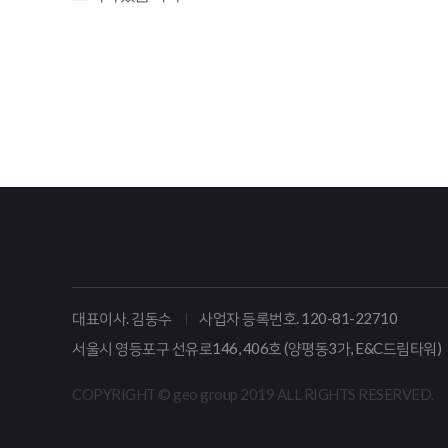
대표이사. 김동수
사업자 등록번호. 120-81-22710
서울시 영등포구 선유로146, 406호 (양평동3가, E&C드림타워)
COPYRIGHT © geo group 2019 ALL RIGHTS RESERVED.