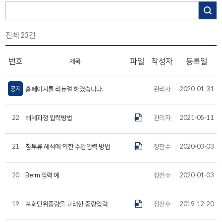
전체
23
건
번호
파일
작성자
등록일
제목
공지
홈페이지를 리뉴얼 하였습니다.
관리자
2020-01-31
22
해체과정 입력방법
관리자
2021-05-11
21
침투류 해석에 의한 수압입력 방법
장찬수
2020-03-03
20
Berm 입력 예
장찬수
2020-01-03
19
포화단위중량을 고려한 중량입력
장찬수
2019-12-20