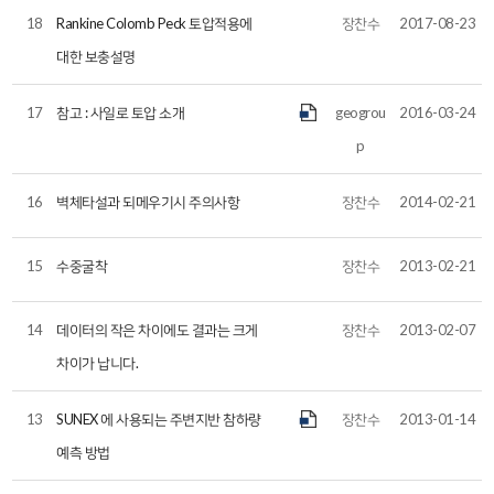
18
Rankine Colomb Peck 토압적용에
장찬수
2017-08-23
대한 보충설명
17
참고 : 사일로 토압 소개
geogrou
2016-03-24
p
16
벽체타설과 되메우기시 주의사항
장찬수
2014-02-21
15
수중굴착
장찬수
2013-02-21
14
데이터의 작은 차이에도 결과는 크게
장찬수
2013-02-07
차이가 납니다.
13
SUNEX 에 사용되는 주변지반 참하량
장찬수
2013-01-14
예측 방법