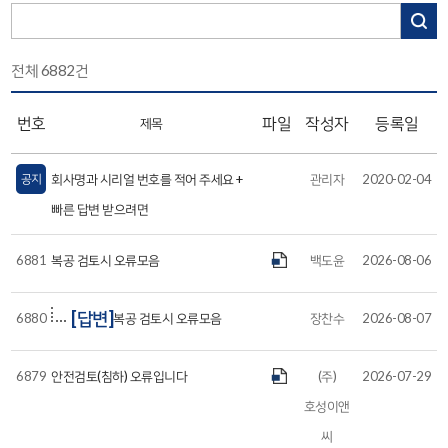
전체
6882
건
번호
파일
작성자
등록일
제목
공지
회사명과 시리얼 번호를 적어 주세요 +
관리자
2020-02-04
빠른 답변 받으려면
6881
복공 검토시 오류모음
백도윤
2026-08-06
[답변]
6880
복공 검토시 오류모음
장찬수
2026-08-07
6879
안전검토(침하) 오류입니다
(주)
2026-07-29
호성이앤
씨