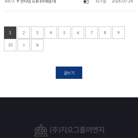
6873
'9' 런타임 오류 (아래첨자)
최기철
2026-07-24
1
2
3
4
5
6
7
8
9
10
글쓰기