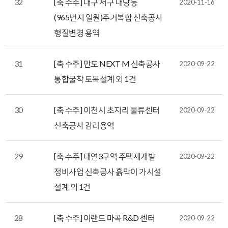
32
[축 수주] 대구 서구 내당동
2020-11-16
(965번지 일원)주거복합 신축공사
형질변경 용역
31
[축 수주] 만도 NEXT M 신축공사
2020-09-22
통합굴착 토목설계 외 1건
30
[축 수주] 이천시 초지리 물류센터
2020-09-22
신축공사 감리용역
29
[축 수주] 대연3구역 주택재개발
2020-09-22
정비사업 신축공사 흙막이 가시설
설계 외 1건
28
[축 수주] 이랜드 마곡 R&D 센터
2020-09-22