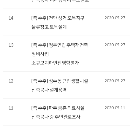
14
[축 수주] 천안 성거 오목지구
2020-05-27
물류창고 토목설계
13
[축 수주] 정우연립 주택재건축
2020-05-27
정비사업
소규모지하안전영향평가
12
[축 수주] 성수동 근린생활시설
2020-05-27
신축공사 설계용역
11
[축 수주] 파주 금촌 의료시설
2020-05-11
신축공사 중 주변관로조사