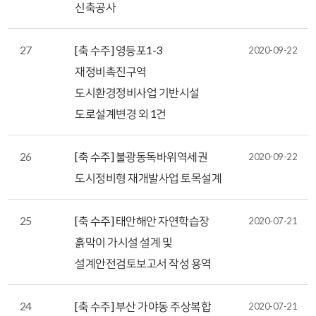
신축공사
27
[축 수주] 영등포1-3
2020-09-22
재정비촉진구역
도시환경정비사업 기반시설
도로설계변경 외 1건
26
[축 수주] 불광동독바위역세권
2020-09-22
도시정비형 재개발사업 토목설계
25
[축 수주] 태안해안 자연학습장
2020-07-21
흙막이 가시설 설계 및
설계안전검토보고서 작성 용역
24
[축 수주] 부산 가야동 주상복합
2020-07-21