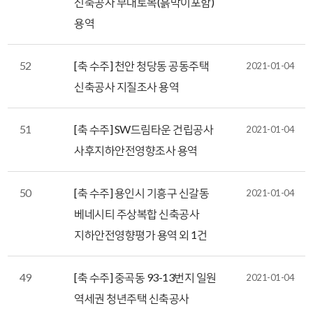
신축공사 부대토목(흙막이포함)
용역
52
[축 수주] 천안 청당동 공동주택
2021-01-04
신축공사 지질조사 용역
51
[축 수주] SW드림타운 건립공사
2021-01-04
사후지하안전영향조사 용역
50
[축 수주] 용인시 기흥구 신갈동
2021-01-04
베네시티 주상복합 신축공사
지하안전영향평가 용역 외 1건
49
[축 수주] 중곡동 93-13번지 일원
2021-01-04
역세권 청년주택 신축공사