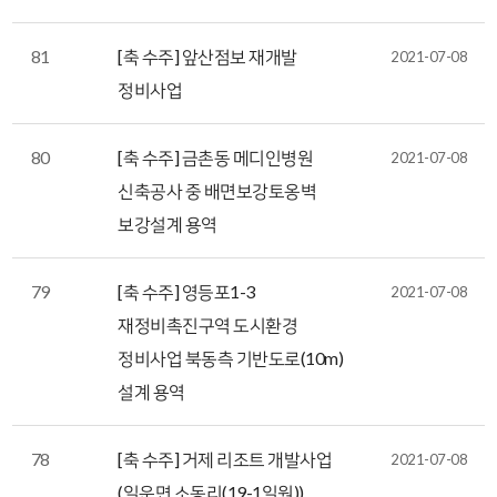
81
[축 수주] 앞산점보 재개발
2021-07-08
정비사업
80
[축 수주] 금촌동 메디인병원
2021-07-08
신축공사 중 배면보강토옹벽
보강설계 용역
79
[축 수주] 영등포1-3
2021-07-08
재정비촉진구역 도시환경
정비사업 북동측 기반도로(10m)
설계 용역
78
[축 수주] 거제 리조트 개발사업
2021-07-08
(일운면 소동리(19-1일원))