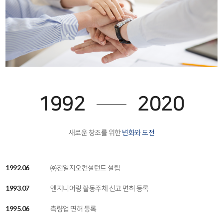
1992
2020
새로운 창조를 위한
변화와 도전
1992.06
㈜천일지오컨설턴트 설립
1993.07
엔지니어링 활동주체 신고 면허 등록
1995.06
측량업 면허 등록