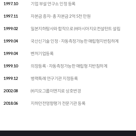
1997.10
기업 부설 연구소 인정 등록
1997.11
자본금 증자- 총 자본금 2억 5천 만원
1999.02
일본지하탐사와 합작으로 ㈜아시아지오컨설턴트 설립
1999.04
국산신기술 인정 - 자동측정가능한 매립형지반침하계
1999.04
벤처기업등록
1999.10
의장등록 - 자동측정가능한 매립형 지반침하계
1999.12
병력특례 연구기관 지정등록
2002.08
㈜지오그룹이엔지로 상호변경
2018.06
지하안전영향평가 전문기관 등록