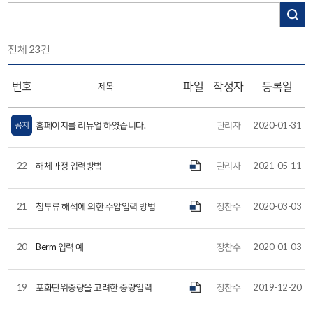
전체
23
건
번호
파일
작성자
등록일
제목
공지
홈페이지를 리뉴얼 하였습니다.
관리자
2020-01-31
22
해체과정 입력방법
관리자
2021-05-11
21
침투류 해석에 의한 수압입력 방법
장찬수
2020-03-03
20
Berm 입력 예
장찬수
2020-01-03
19
포화단위중량을 고려한 중량입력
장찬수
2019-12-20