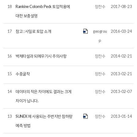
18
Rankine Colomb Peck 토압적용에
장찬수
2017-08-23
대한 보충설명
17
참고 : 사일로 토압 소개
geogrou
2016-03-24
p
16
벽체타설과 되메우기시 주의사항
장찬수
2014-02-21
15
수중굴착
장찬수
2013-02-21
14
데이터의 작은 차이에도 결과는 크게
장찬수
2013-02-07
차이가 납니다.
13
SUNEX 에 사용되는 주변지반 참하량
장찬수
2013-01-14
예측 방법