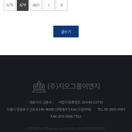
678
679
680
글쓰기
대표이사. 김동수
사업자 등록번호. 120-81-22710
서울시 영등포구 선유로146, 406호 (양평동3가, E&C드림타워)
TEL. 02-2631-0431
FAX. 070-7438-7552
COPYRIGHT © geo group 2019 ALL RIGHTS RESERVED.