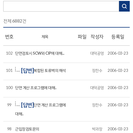
전체
6882
건
번호
파일
작성자
등록일
제목
102
단면검토시 SCW와 CIP에 대해...
대덕공영
2006-03-23
[답변]
101
복합된 토류벽의 해석
장찬수
2006-03-23
100
단면 계산 프로그램에 대해..
대덕공영
2006-03-23
[답변]
99
단면 계산 프로그램에
장찬수
2006-03-23
대해..
98
근입장검토문의
박과장
2006-03-23