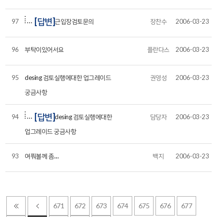
[답변]
97
근입장검토문의
장찬수
2006-03-23
96
부탁이있어서요
플란다스
2006-03-23
95
desing 검토실행에대한 업그레이드
권영성
2006-03-23
궁금사항
[답변]
94
desing 검토실행에대한
담당자
2006-03-23
업그레이드 궁금사항
93
여쭤볼께 좀....
백지
2006-03-23
671
672
673
674
675
676
677